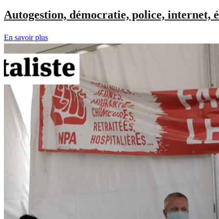
Autogestion, démocratie, police, internet, 
En savoir plus
sur
Autogestion,
démocratie,
police,
internet,
école
:
pistes
pour
un
autre
monde