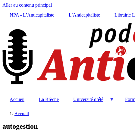
Aller au contenu principal
NPA - L’Anticapitaliste
L’Anticapitaliste
Librairie 
Accueil
La Brèche
Université d’été
Form
Accueil
autogestion