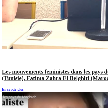
Les mouvements féministes dans les pays d
(Tunisie), Fatima Zahra El Belghiti (Maro
En savoir plus
sur
Les
mouvements
féministes