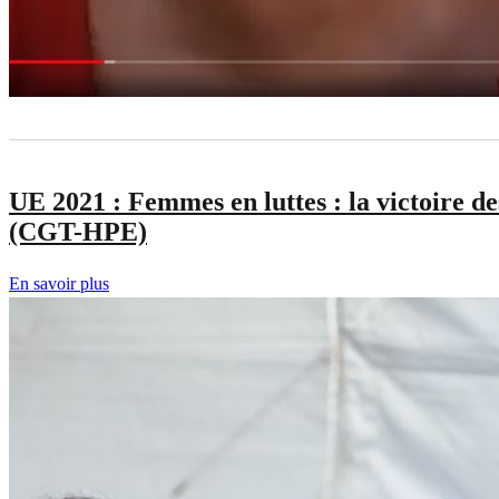
Belhadj
(Tunisie),
Fatima
Zahra
El
Belghiti
(Maroc)
UE 2021 : Femmes en luttes : la victoire de
et
(CGT-HPE)
Amel
Hadjadj
En savoir plus
sur
(Algérie)
UE
2021
:
Femmes
en
luttes
: