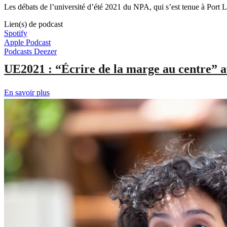
Les débats de l’université d’été 2021 du NPA, qui s’est tenue à Port L
Lien(s) de podcast
Spotify
Apple Podcast
Podcasts Deezer
UE2021 : “Écrire de la marge au centre” av
En savoir plus
sur
UE2021
:
“Écrire
de
la
marge
au
centre”
avec
Fatima