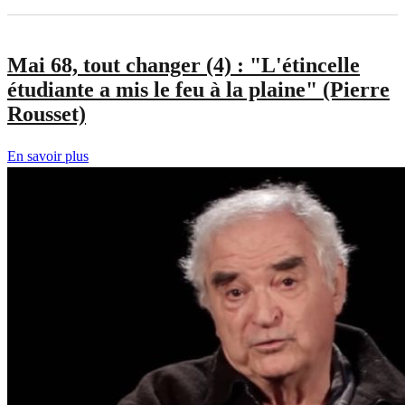
Mai 68, tout changer (4) : "L'étincelle
étudiante a mis le feu à la plaine" (Pierre
Rousset)
En savoir plus
sur
Mai
68,
tout
changer
(4)
:
"L'étincelle
étudiante
a
mis
le