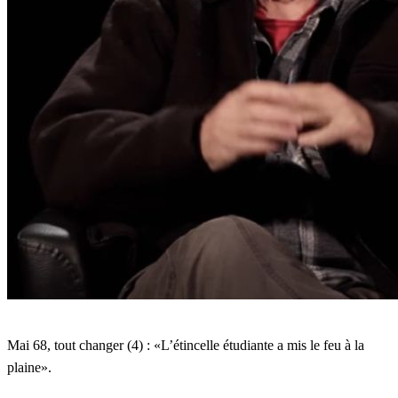
feu
à
la
plaine"
(Pierre
Rousset)
Mai 68, tout changer (4) : «L’étincelle étudiante a mis le feu à la
plaine».