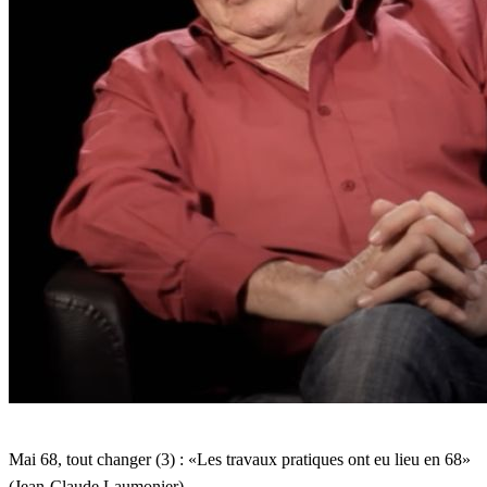
ont
eu
lieu
en
68»
(Jean-
Claude
Laumonier)
Mai 68, tout changer (3) : «Les travaux pratiques ont eu lieu en 68»
(Jean-Claude Laumonier)