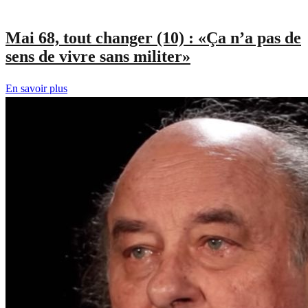
Mai 68, tout changer (10) : «Ça n’a pas de
sens de vivre sans militer»
En savoir plus
sur
Mai
68,
tout
changer
(10)
:
«Ça
n’a
pas
de
sens
de