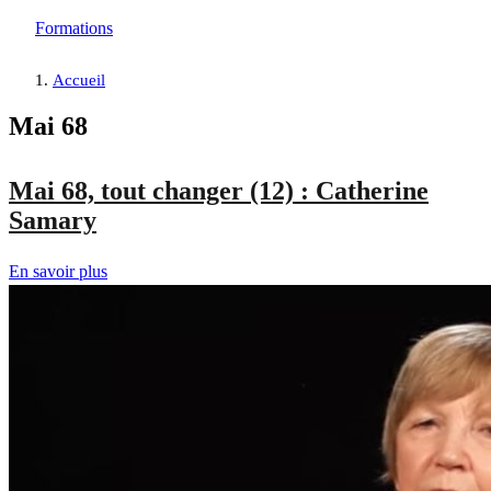
Formations
Accueil
Mai 68
Mai 68, tout changer (12) : Catherine
Samary
En savoir plus
sur
Mai
68,
tout
changer
(12)
:
Catherine
Samary