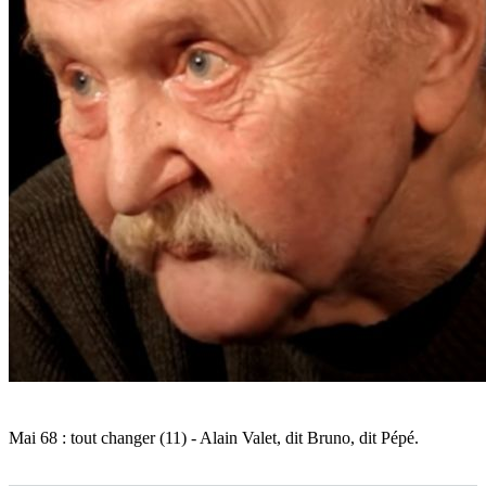
Bruno,
dit
Pépé
Mai 68 : tout changer (11) - Alain Valet, dit Bruno, dit Pépé.