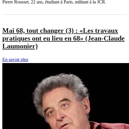
Pierre Rousset, 22 ans, étudiant à Paris, militant à la JCR.
Mai 68, tout changer (3) : «Les travaux
pratiques ont eu lieu en 68» (Jean-Claude
Laumonier)
En savoir plus
sur
Mai
68,
tout
changer
(3)
:
«Les
travaux
pratiques