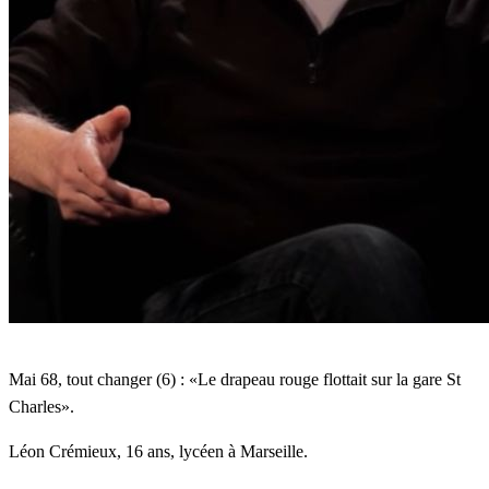
gare
St
Charles»
Mai 68, tout changer (6) : «Le drapeau rouge flottait sur la gare St
Charles».
Léon Crémieux, 16 ans, lycéen à Marseille.