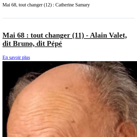
Mai 68, tout changer (12) : Catherine Samary
Mai 68 : tout changer (11) - Alain Valet,
dit Bruno, dit Pépé
En savoir plus
sur
Mai
68
:
tout
changer
(11)
-
Alain
Valet,
dit