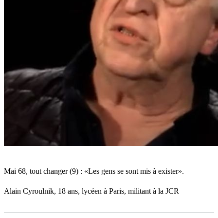
exister»
Mai 68, tout changer (9) : «Les gens se sont mis à exister».
Alain Cyroulnik, 18 ans, lycéen à Paris, militant à la JCR