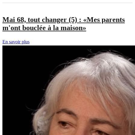
Mai 68, tout changer (5) : «Mes parents
m'ont bouclée à la maison»
En savoir plus
sur
Mai
68,
tout
changer
(5)
:
«Mes
parents
m'ont
bouclée
à
la