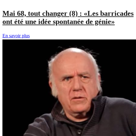
Mai 68, tout changer (8) : «Les barricades
ont été une idée spontanée de génie»
En savoir plus
sur
Mai
68,
tout
changer
(8)
:
«Les
barricades
ont
été
une
idée
spontanée